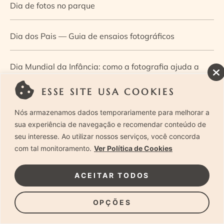
Dia de fotos no parque
Dia dos Pais — Guia de ensaios fotográficos
Dia Mundial da Infância: como a fotografia ajuda a
construir a memória e a identidade da criança
ESSE SITE USA COOKIES
Nós armazenamos dados temporariamente para melhorar a
Diário de uma grávida e sua pequena
sua experiência de navegação e recomendar conteúdo de
seu interesse. Ao utilizar nossos serviços, você concorda
Dica de especialista: como otimizar o fluxo de trabalho
com tal monitoramento.
Ver Política de Cookies
no ensaio newborn?
ACEITAR TODOS
Dica de especialista: qual o melhor guia de poses para
OPÇÕES
fotografia newborn?