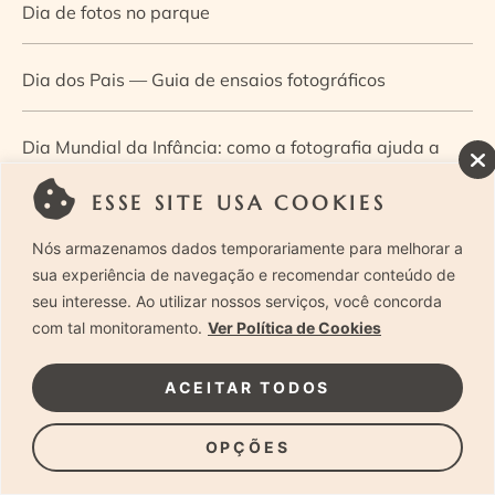
Dia de fotos no parque
Dia dos Pais — Guia de ensaios fotográficos
Dia Mundial da Infância: como a fotografia ajuda a
construir a memória e a identidade da criança
ESSE SITE USA COOKIES
Nós armazenamos dados temporariamente para melhorar a
Diário de uma grávida e sua pequena
sua experiência de navegação e recomendar conteúdo de
seu interesse. Ao utilizar nossos serviços, você concorda
Dica de especialista: como otimizar o fluxo de trabalho
com tal monitoramento.
Ver Política de Cookies
no ensaio newborn?
ACEITAR TODOS
Dica de especialista: qual o melhor guia de poses para
OPÇÕES
fotografia newborn?