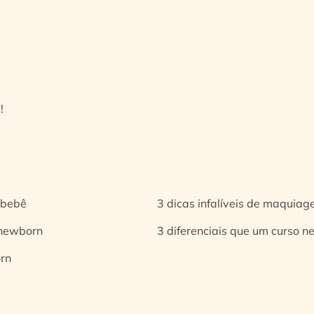
!
 bebê
3 dicas infalíveis de maquia
 newborn
3 diferenciais que um curso n
orn