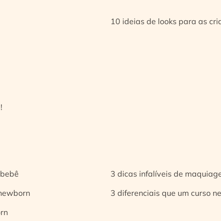
10 ideias de looks para as cr
!
 bebê
3 dicas infalíveis de maquia
 newborn
3 diferenciais que um curso n
orn