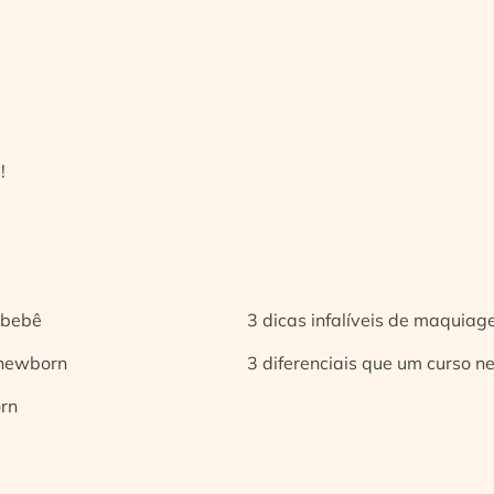
!
 bebê
3 dicas infalíveis de maquia
 newborn
3 diferenciais que um curso n
orn