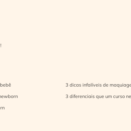
!
 bebê
3 dicas infalíveis de maquia
 newborn
3 diferenciais que um curso n
orn