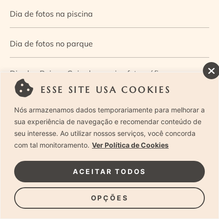
Dia de fotos na piscina
Dia de fotos no parque
Dia dos Pais — Guia de ensaios fotográficos
ESSE SITE USA COOKIES
Dia Mundial da Infância: como a fotografia ajuda a
Nós armazenamos dados temporariamente para melhorar a
construir a memória e a identidade da criança
sua experiência de navegação e recomendar conteúdo de
seu interesse. Ao utilizar nossos serviços, você concorda
com tal monitoramento.
Ver Política de Cookies
Diário de uma grávida e sua pequena
ACEITAR TODOS
Dica de especialista: como otimizar o fluxo de trabalho
no ensaio newborn?
OPÇÕES