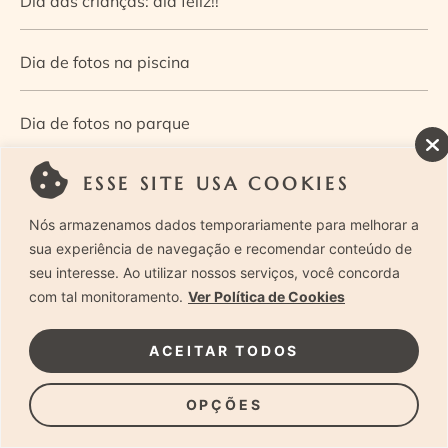
Dia das crianças: dia feliz!!
Dia de fotos na piscina
Dia de fotos no parque
ESSE SITE USA COOKIES
Dia dos Pais — Guia de ensaios fotográficos
Nós armazenamos dados temporariamente para melhorar a
Dia Mundial da Infância: como a fotografia ajuda a
sua experiência de navegação e recomendar conteúdo de
seu interesse. Ao utilizar nossos serviços, você concorda
construir a memória e a identidade da criança
com tal monitoramento.
Ver Política de Cookies
Diário de uma grávida e sua pequena
ACEITAR TODOS
Dica de especialista: como otimizar o fluxo de trabalho
OPÇÕES
no ensaio newborn?