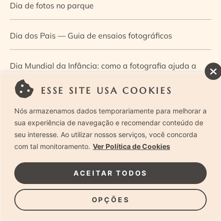
Dia de fotos no parque
Dia dos Pais — Guia de ensaios fotográficos
Dia Mundial da Infância: como a fotografia ajuda a
construir a memória e a identidade da criança
ESSE SITE USA COOKIES
Nós armazenamos dados temporariamente para melhorar a
Diário de uma grávida e sua pequena
sua experiência de navegação e recomendar conteúdo de
seu interesse. Ao utilizar nossos serviços, você concorda
Dica de especialista: como otimizar o fluxo de trabalho
com tal monitoramento.
Ver Política de Cookies
no ensaio newborn?
ACEITAR TODOS
Dica de especialista: qual o melhor guia de poses para
OPÇÕES
fotografia newborn?