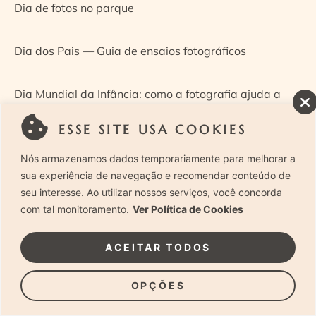
Dia de fotos no parque
Dia dos Pais — Guia de ensaios fotográficos
Dia Mundial da Infância: como a fotografia ajuda a
construir a memória e a identidade da criança
ESSE SITE USA COOKIES
Nós armazenamos dados temporariamente para melhorar a
Diário de uma grávida e sua pequena
sua experiência de navegação e recomendar conteúdo de
seu interesse. Ao utilizar nossos serviços, você concorda
Dica de especialista: como otimizar o fluxo de trabalho
com tal monitoramento.
Ver Política de Cookies
no ensaio newborn?
ACEITAR TODOS
Dica de especialista: qual o melhor guia de poses para
OPÇÕES
fotografia newborn?