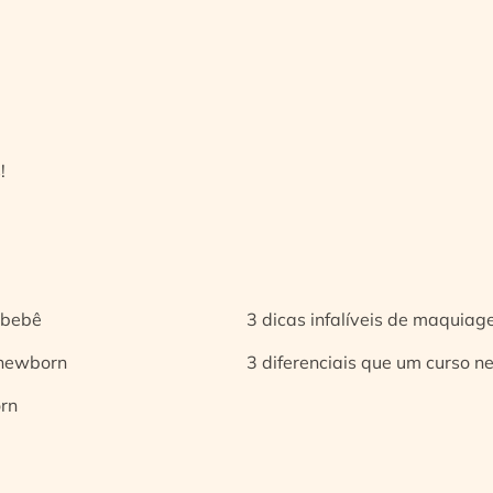
!
 bebê
3 dicas infalíveis de maquia
 newborn
3 diferenciais que um curso n
orn