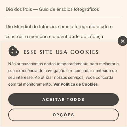
Dia dos Pais — Guia de ensaios fotográficos
Dia Mundial da Infância: como a fotografia ajuda a
construir a memória e a identidade da criança
ESSE SITE USA COOKIES
Diário de uma grávida e sua pequena
Nós armazenamos dados temporariamente para melhorar a
Dica de especialista: como otimizar o fluxo de trabalho
sua experiência de navegação e recomendar conteúdo de
seu interesse. Ao utilizar nossos serviços, você concorda
no ensaio newborn?
com tal monitoramento.
Ver Política de Cookies
Dica de especialista: qual o melhor guia de poses para
ACEITAR TODOS
fotografia newborn?
OPÇÕES
Dica de especialista: tire suas dúvidas sobre câmeras