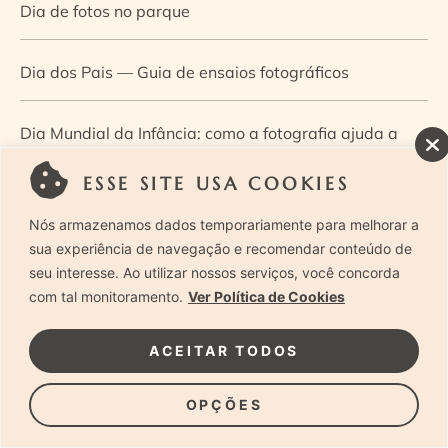
Dia de fotos no parque
Dia dos Pais — Guia de ensaios fotográficos
Dia Mundial da Infância: como a fotografia ajuda a
construir a memória e a identidade da criança
ESSE SITE USA COOKIES
Nós armazenamos dados temporariamente para melhorar a
Diário de uma grávida e sua pequena
sua experiência de navegação e recomendar conteúdo de
seu interesse. Ao utilizar nossos serviços, você concorda
Dica de especialista: como otimizar o fluxo de trabalho
com tal monitoramento.
Ver Política de Cookies
no ensaio newborn?
ACEITAR TODOS
Dica de especialista: qual o melhor guia de poses para
OPÇÕES
fotografia newborn?