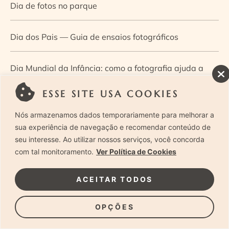
Dia de fotos no parque
Dia dos Pais — Guia de ensaios fotográficos
Dia Mundial da Infância: como a fotografia ajuda a
construir a memória e a identidade da criança
ESSE SITE USA COOKIES
Nós armazenamos dados temporariamente para melhorar a
Diário de uma grávida e sua pequena
sua experiência de navegação e recomendar conteúdo de
seu interesse. Ao utilizar nossos serviços, você concorda
Dica de especialista: como otimizar o fluxo de trabalho
com tal monitoramento.
Ver Política de Cookies
no ensaio newborn?
ACEITAR TODOS
Dica de especialista: qual o melhor guia de poses para
OPÇÕES
fotografia newborn?