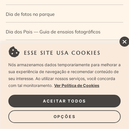
Dia de fotos no parque
Dia dos Pais — Guia de ensaios fotográficos
Dia Mundial da Infância: como a fotografia ajuda a
ESSE SITE USA COOKIES
construir a memória e a identidade da criança
Nós armazenamos dados temporariamente para melhorar a
sua experiência de navegação e recomendar conteúdo de
Diário de uma grávida e sua pequena
seu interesse. Ao utilizar nossos serviços, você concorda
com tal monitoramento.
Ver Política de Cookies
Dica de especialista: como otimizar o fluxo de trabalho
ACEITAR TODOS
no ensaio newborn?
OPÇÕES
Dica de especialista: qual o melhor guia de poses para