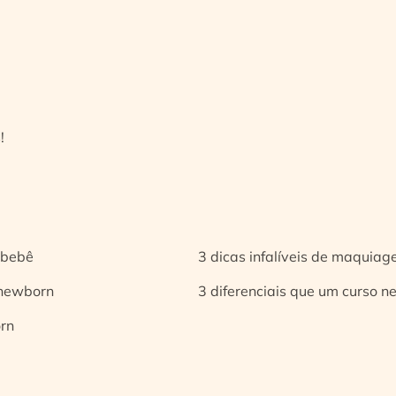
!
 bebê
3 dicas infalíveis de maquia
 newborn
3 diferenciais que um curso n
orn