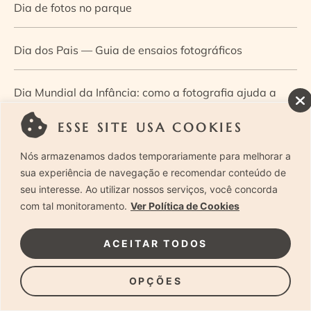
Dia de fotos no parque
Dia dos Pais — Guia de ensaios fotográficos
Dia Mundial da Infância: como a fotografia ajuda a
construir a memória e a identidade da criança
ESSE SITE USA COOKIES
Nós armazenamos dados temporariamente para melhorar a
Diário de uma grávida e sua pequena
sua experiência de navegação e recomendar conteúdo de
seu interesse. Ao utilizar nossos serviços, você concorda
Dica de especialista: como otimizar o fluxo de trabalho
com tal monitoramento.
Ver Política de Cookies
no ensaio newborn?
ACEITAR TODOS
Dica de especialista: qual o melhor guia de poses para
OPÇÕES
fotografia newborn?