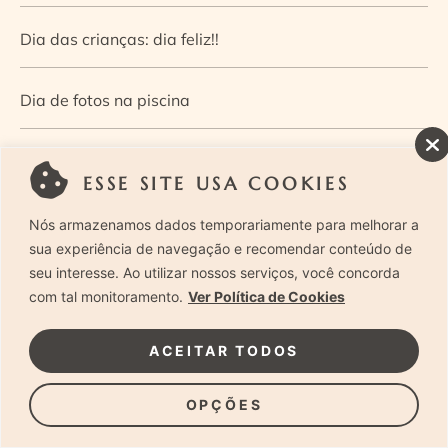
Dia das crianças: dia feliz!!
Dia de fotos na piscina
Dia de fotos no parque
ESSE SITE USA COOKIES
Dia dos Pais — Guia de ensaios fotográficos
Nós armazenamos dados temporariamente para melhorar a
sua experiência de navegação e recomendar conteúdo de
seu interesse. Ao utilizar nossos serviços, você concorda
Dia Mundial da Infância: como a fotografia ajuda a
com tal monitoramento.
Ver Política de Cookies
construir a memória e a identidade da criança
ACEITAR TODOS
Diário de uma grávida e sua pequena
OPÇÕES
Dica de especialista: como otimizar o fluxo de trabalho