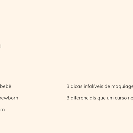
!
 bebê
3 dicas infalíveis de maquia
 newborn
3 diferenciais que um curso n
orn