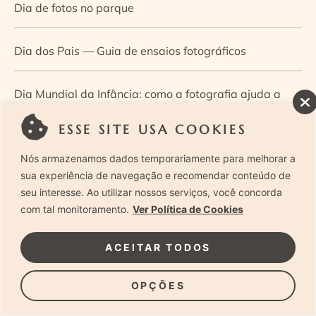
Dia de fotos no parque
Dia dos Pais — Guia de ensaios fotográficos
Dia Mundial da Infância: como a fotografia ajuda a
construir a memória e a identidade da criança
ESSE SITE USA COOKIES
Nós armazenamos dados temporariamente para melhorar a
Diário de uma grávida e sua pequena
sua experiência de navegação e recomendar conteúdo de
seu interesse. Ao utilizar nossos serviços, você concorda
Dica de especialista: como otimizar o fluxo de trabalho
com tal monitoramento.
Ver Política de Cookies
no ensaio newborn?
ACEITAR TODOS
Dica de especialista: qual o melhor guia de poses para
OPÇÕES
fotografia newborn?