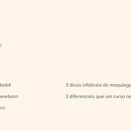
!
 bebê
3 dicas infalíveis de maquia
 newborn
3 diferenciais que um curso n
orn