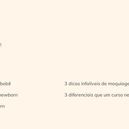
!
 bebê
3 dicas infalíveis de maquia
 newborn
3 diferenciais que um curso n
orn