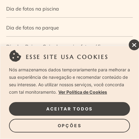
Dia de fotos na piscina
Dia de fotos no parque
Dia dos Pais — Guia de ensaios fotográficos
ESSE SITE USA COOKIES
Dia Mundial da Infância: como a fotografia ajuda a
Nós armazenamos dados temporariamente para melhorar a
construir a memória e a identidade da criança
sua experiência de navegação e recomendar conteúdo de
seu interesse. Ao utilizar nossos serviços, você concorda
com tal monitoramento.
Ver Política de Cookies
Diário de uma grávida e sua pequena
ACEITAR TODOS
Dica de especialista: como otimizar o fluxo de trabalho
no ensaio newborn?
OPÇÕES