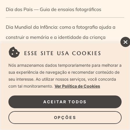
Dia dos Pais — Guia de ensaios fotográficos
Dia Mundial da Infância: como a fotografia ajuda a
construir a memória e a identidade da criança
ESSE SITE USA COOKIES
Diário de uma grávida e sua pequena
Nós armazenamos dados temporariamente para melhorar a
Dica de especialista: como otimizar o fluxo de trabalho
sua experiência de navegação e recomendar conteúdo de
seu interesse. Ao utilizar nossos serviços, você concorda
no ensaio newborn?
com tal monitoramento.
Ver Política de Cookies
Dica de especialista: qual o melhor guia de poses para
ACEITAR TODOS
fotografia newborn?
OPÇÕES
Dica de especialista: tire suas dúvidas sobre câmeras