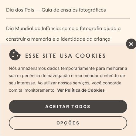
Dia dos Pais — Guia de ensaios fotográficos
Dia Mundial da Infância: como a fotografia ajuda a
construir a memória e a identidade da criança
ESSE SITE USA COOKIES
Diário de uma grávida e sua pequena
Nós armazenamos dados temporariamente para melhorar a
Dica de especialista: como otimizar o fluxo de trabalho
sua experiência de navegação e recomendar conteúdo de
seu interesse. Ao utilizar nossos serviços, você concorda
no ensaio newborn?
com tal monitoramento.
Ver Política de Cookies
Dica de especialista: qual o melhor guia de poses para
ACEITAR TODOS
fotografia newborn?
OPÇÕES
Dica de especialista: tire suas dúvidas sobre câmeras