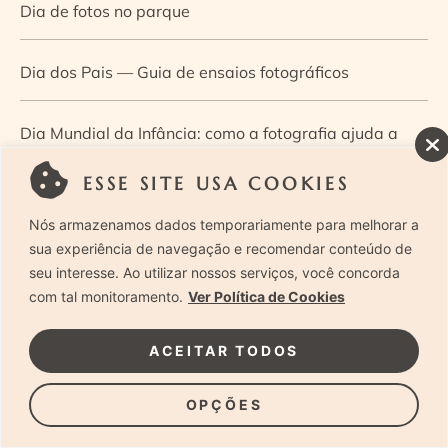
Dia de fotos no parque
Dia dos Pais — Guia de ensaios fotográficos
Dia Mundial da Infância: como a fotografia ajuda a
construir a memória e a identidade da criança
ESSE SITE USA COOKIES
Nós armazenamos dados temporariamente para melhorar a
Diário de uma grávida e sua pequena
sua experiência de navegação e recomendar conteúdo de
seu interesse. Ao utilizar nossos serviços, você concorda
Dica de especialista: como otimizar o fluxo de trabalho
com tal monitoramento.
Ver Política de Cookies
no ensaio newborn?
ACEITAR TODOS
Dica de especialista: qual o melhor guia de poses para
OPÇÕES
fotografia newborn?