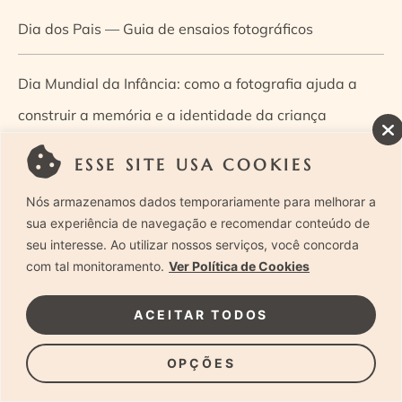
Dia dos Pais — Guia de ensaios fotográficos
Dia Mundial da Infância: como a fotografia ajuda a
construir a memória e a identidade da criança
ESSE SITE USA COOKIES
Diário de uma grávida e sua pequena
Nós armazenamos dados temporariamente para melhorar a
Dica de especialista: como otimizar o fluxo de trabalho
sua experiência de navegação e recomendar conteúdo de
seu interesse. Ao utilizar nossos serviços, você concorda
no ensaio newborn?
com tal monitoramento.
Ver Política de Cookies
Dica de especialista: qual o melhor guia de poses para
ACEITAR TODOS
fotografia newborn?
OPÇÕES
Dica de especialista: tire suas dúvidas sobre câmeras