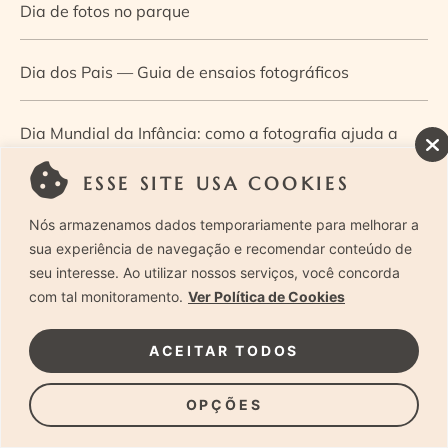
Dia de fotos no parque
Dia dos Pais — Guia de ensaios fotográficos
Dia Mundial da Infância: como a fotografia ajuda a
construir a memória e a identidade da criança
ESSE SITE USA COOKIES
Nós armazenamos dados temporariamente para melhorar a
Diário de uma grávida e sua pequena
sua experiência de navegação e recomendar conteúdo de
seu interesse. Ao utilizar nossos serviços, você concorda
Dica de especialista: como otimizar o fluxo de trabalho
com tal monitoramento.
Ver Política de Cookies
no ensaio newborn?
ACEITAR TODOS
Dica de especialista: qual o melhor guia de poses para
OPÇÕES
fotografia newborn?