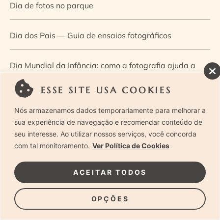
Dia de fotos no parque
Dia dos Pais — Guia de ensaios fotográficos
Dia Mundial da Infância: como a fotografia ajuda a
construir a memória e a identidade da criança
ESSE SITE USA COOKIES
Nós armazenamos dados temporariamente para melhorar a
Diário de uma grávida e sua pequena
sua experiência de navegação e recomendar conteúdo de
seu interesse. Ao utilizar nossos serviços, você concorda
Dica de especialista: como otimizar o fluxo de trabalho
com tal monitoramento.
Ver Política de Cookies
no ensaio newborn?
ACEITAR TODOS
Dica de especialista: qual o melhor guia de poses para
OPÇÕES
fotografia newborn?