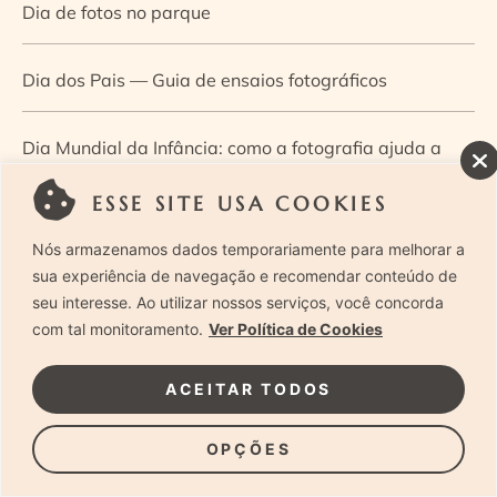
Dia de fotos no parque
Dia dos Pais — Guia de ensaios fotográficos
Dia Mundial da Infância: como a fotografia ajuda a
construir a memória e a identidade da criança
ESSE SITE USA COOKIES
Nós armazenamos dados temporariamente para melhorar a
Diário de uma grávida e sua pequena
sua experiência de navegação e recomendar conteúdo de
seu interesse. Ao utilizar nossos serviços, você concorda
Dica de especialista: como otimizar o fluxo de trabalho
com tal monitoramento.
Ver Política de Cookies
no ensaio newborn?
ACEITAR TODOS
Dica de especialista: qual o melhor guia de poses para
OPÇÕES
fotografia newborn?