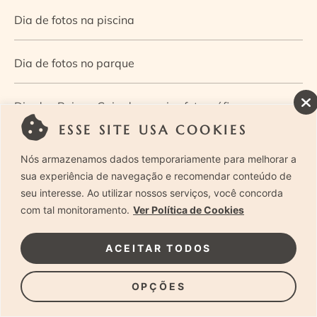
Dia de fotos na piscina
Dia de fotos no parque
Dia dos Pais — Guia de ensaios fotográficos
ESSE SITE USA COOKIES
Dia Mundial da Infância: como a fotografia ajuda a
Nós armazenamos dados temporariamente para melhorar a
construir a memória e a identidade da criança
sua experiência de navegação e recomendar conteúdo de
seu interesse. Ao utilizar nossos serviços, você concorda
com tal monitoramento.
Ver Política de Cookies
Diário de uma grávida e sua pequena
ACEITAR TODOS
Dica de especialista: como otimizar o fluxo de trabalho
no ensaio newborn?
OPÇÕES