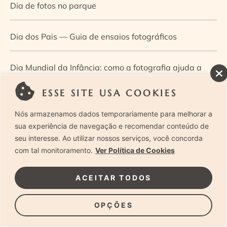
Dia de fotos no parque
Dia dos Pais — Guia de ensaios fotográficos
Dia Mundial da Infância: como a fotografia ajuda a
construir a memória e a identidade da criança
ESSE SITE USA COOKIES
Nós armazenamos dados temporariamente para melhorar a
Diário de uma grávida e sua pequena
sua experiência de navegação e recomendar conteúdo de
seu interesse. Ao utilizar nossos serviços, você concorda
Dica de especialista: como otimizar o fluxo de trabalho
com tal monitoramento.
Ver Política de Cookies
no ensaio newborn?
ACEITAR TODOS
Dica de especialista: qual o melhor guia de poses para
OPÇÕES
fotografia newborn?