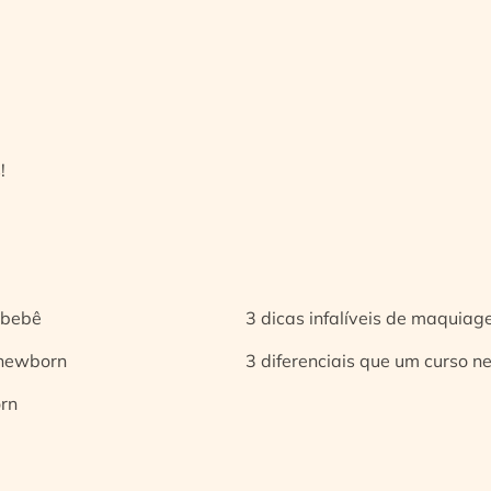
!
 bebê
3 dicas infalíveis de maquia
 newborn
3 diferenciais que um curso n
orn