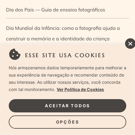
Dia dos Pais — Guia de ensaios fotográficos
Dia Mundial da Infância: como a fotografia ajuda a
construir a memória e a identidade da criança
ESSE SITE USA COOKIES
Diário de uma grávida e sua pequena
Nós armazenamos dados temporariamente para melhorar a
Dica de especialista: como otimizar o fluxo de trabalho
sua experiência de navegação e recomendar conteúdo de
seu interesse. Ao utilizar nossos serviços, você concorda
no ensaio newborn?
com tal monitoramento.
Ver Política de Cookies
Dica de especialista: qual o melhor guia de poses para
ACEITAR TODOS
fotografia newborn?
OPÇÕES
Dica de especialista: tire suas dúvidas sobre câmeras