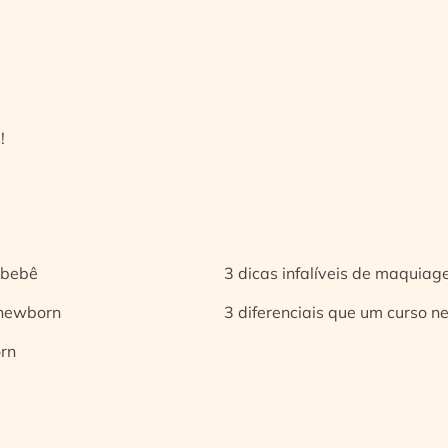
!
 bebê
3 dicas infalíveis de maquia
 newborn
3 diferenciais que um curso n
orn