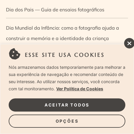
Dia dos Pais — Guia de ensaios fotográficos
Dia Mundial da Infância: como a fotografia ajuda a
construir a memória e a identidade da criança
ESSE SITE USA COOKIES
Diário de uma grávida e sua pequena
Nós armazenamos dados temporariamente para melhorar a
Dica de especialista: como otimizar o fluxo de trabalho
sua experiência de navegação e recomendar conteúdo de
seu interesse. Ao utilizar nossos serviços, você concorda
no ensaio newborn?
com tal monitoramento.
Ver Política de Cookies
Dica de especialista: qual o melhor guia de poses para
ACEITAR TODOS
fotografia newborn?
OPÇÕES
Dica de especialista: tire suas dúvidas sobre câmeras