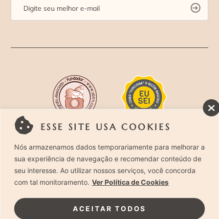
ESSE SITE USA COOKIES
Rua Costa Carvalho, 419 – Pinheiros, São Paulo –
Nós armazenamos dados temporariamente para melhorar a
sua experiência de navegação e recomendar conteúdo de
SP. CEP 05429-130 – Telefone: (11) 94494-1818
seu interesse. Ao utilizar nossos serviços, você concorda
com tal monitoramento.
Ver Política de Cookies
Laura Alzueta Photography, 2024. Todos os
Direitos Reservados.
Clique Aqui
e acesse nossa
ACEITAR TODOS