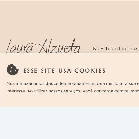
No Estúdio Laura Al
com um olhar sensí
ESSE SITE USA COOKIES
SOBRE >
O E
Nós armazenamos dados temporariamente para melhorar a sua 
interesse. Ao utilizar nossos serviços, você concorda com tal mo
Rua Costa Carvalho, 419 – Pinheiros, São Paulo – SP. CEP
05429-130 – Telefone: (11) 94494-1818