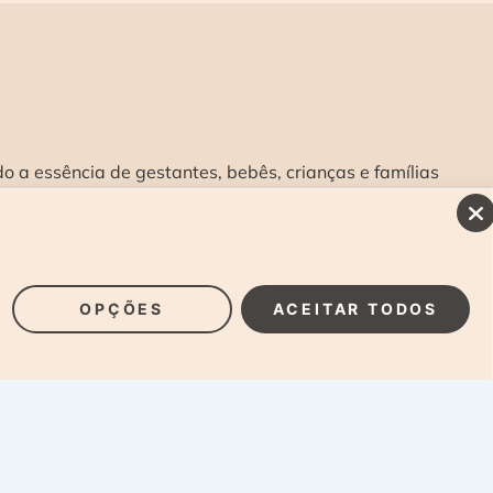
 a essência de gestantes, bebês, crianças e famílias
INSCREVA-SE E RECEBA NOSSAS NOVIDADES:
>
OPÇÕES
ACEITAR TODOS
Laura Alzueta Photography, 2024. Todos os Direitos
Reservados.
Clique Aqui
e acesse nossa Política de
Privacidade.