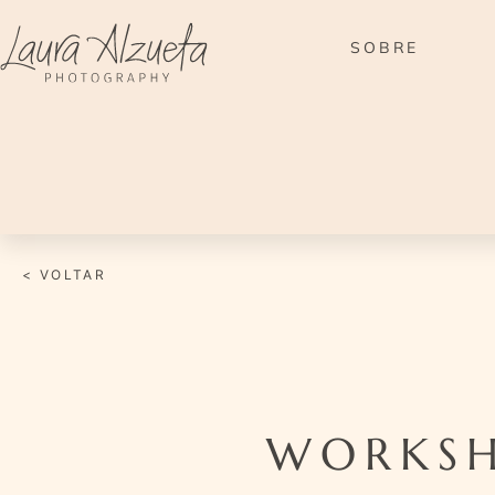
Ir
para
SOBRE
o
conteúdo
< VOLTAR
WORKSH