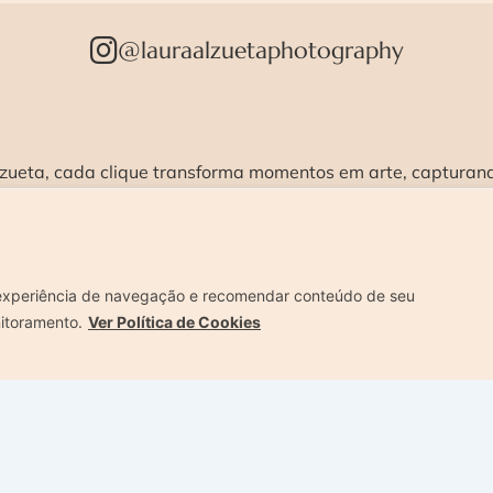
@lauraalzuetaphotography
zueta, cada clique transforma momentos em arte, capturando
vel e humanizado.
STÚDIO >
ENSAIOS >
CURSOS >
CONTATO 
experiência de navegação e recomendar conteúdo de seu
nitoramento.
Ver Política de Cookies