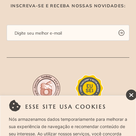
INSCREVA-SE E RECEBA NOSSAS NOVIDADES:
ESSE SITE USA COOKIES
Rua Costa Carvalho, 419 – Pinheiros, São Paulo –
Nós armazenamos dados temporariamente para melhorar a
sua experiência de navegação e recomendar conteúdo de
SP. CEP 05429-130 – Telefone: (11) 94494-1818
seu interesse. Ao utilizar nossos serviços, você concorda