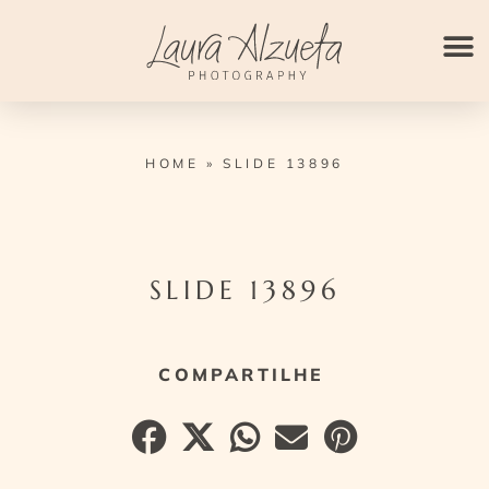
Ir
para
o
conteúdo
HOME
»
SLIDE 13896
SLIDE 13896