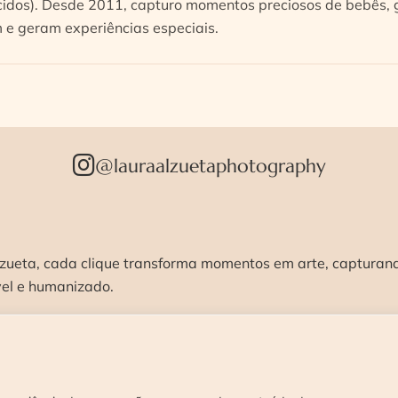
idos). Desde 2011, capturo momentos preciosos de bebês, g
e geram experiências especiais.
@lauraalzuetaphotography
zueta, cada clique transforma momentos em arte, capturando
vel e humanizado.
STÚDIO >
ENSAIOS >
CURSOS >
CONTATO 