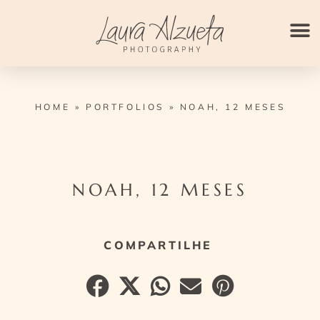
Ir
para
o
conteúdo
HOME
»
PORTFOLIOS
»
NOAH, 12 MESES
NOAH, 12 MESES