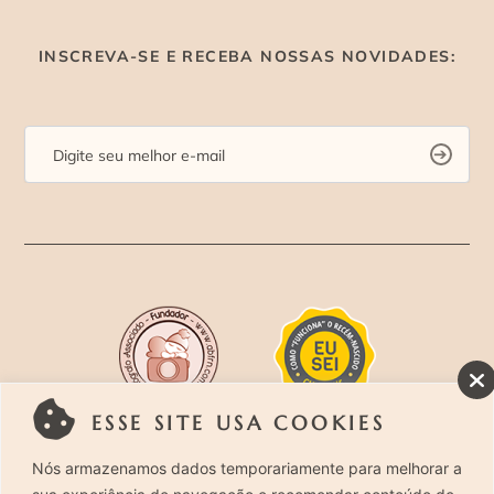
INSCREVA-SE E RECEBA NOSSAS NOVIDADES:
ESSE SITE USA COOKIES
Rua Costa Carvalho, 419 – Pinheiros, São Paulo –
Nós armazenamos dados temporariamente para melhorar a