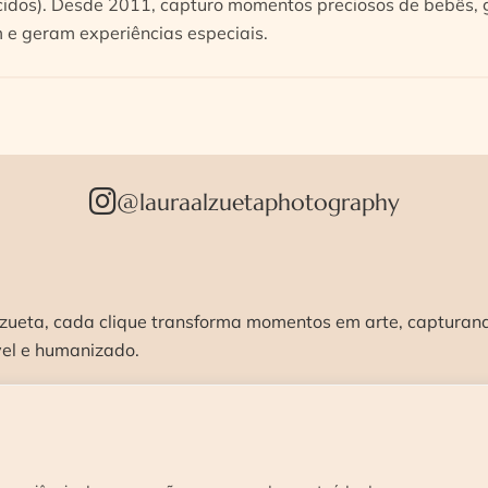
idos). Desde 2011, capturo momentos preciosos de bebês, g
e geram experiências especiais.
@lauraalzuetaphotography
zueta, cada clique transforma momentos em arte, capturando
vel e humanizado.
STÚDIO >
ENSAIOS >
CURSOS >
CONTATO 