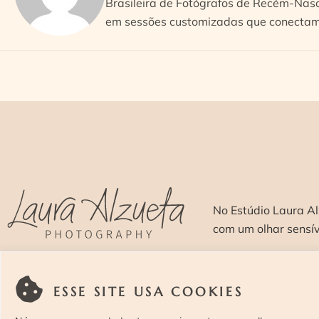
Brasileira de Fotógrafos de Recém-Nasc
em sessões customizadas que conectam 
No Estúdio Laura Al
com um olhar sensí
SOBRE >
O E
ESSE SITE USA COOKIES