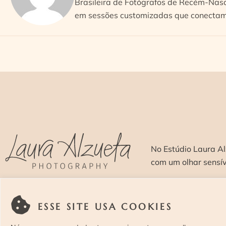
Brasileira de Fotógrafos de Recém-Nasc
em sessões customizadas que conectam 
No Estúdio Laura Al
com um olhar sensí
SOBRE >
O E
ESSE SITE USA COOKIES