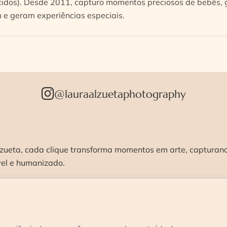
idos). Desde 2011, capturo momentos preciosos de bebês, g
e geram experiências especiais.
@lauraalzuetaphotography
zueta, cada clique transforma momentos em arte, capturando
vel e humanizado.
STÚDIO >
ENSAIOS >
CURSOS >
CONTATO 