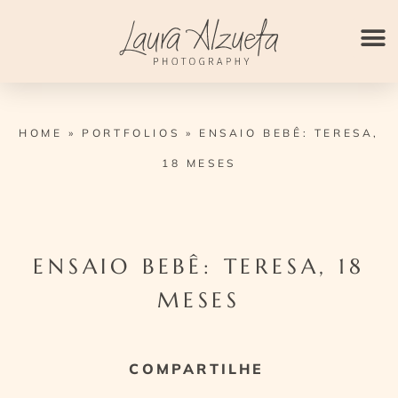
Ir
para
o
conteúdo
HOME
»
PORTFOLIOS
»
ENSAIO BEBÊ: TERESA,
18 MESES
ENSAIO BEBÊ: TERESA, 18
MESES