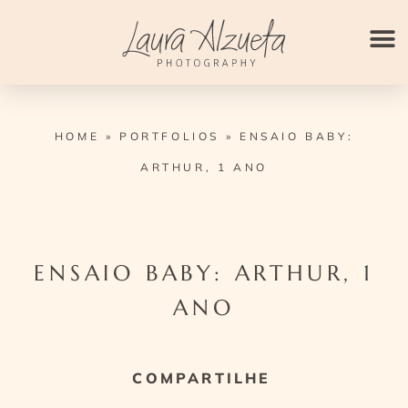
Ir
para
o
conteúdo
HOME
»
PORTFOLIOS
»
ENSAIO BABY:
ARTHUR, 1 ANO
ENSAIO BABY: ARTHUR, 1
ANO