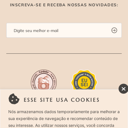
INSCREVA-SE E RECEBA NOSSAS NOVIDADES:
ESSE SITE USA COOKIES
Rua Costa Carvalho, 419 – Pinheiros, São Paulo –
Nós armazenamos dados temporariamente para melhorar a
sua experiência de navegação e recomendar conteúdo de
SP. CEP 05429-130 – Telefone: (11) 94494-1818
seu interesse. Ao utilizar nossos serviços, você concorda