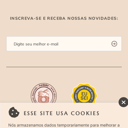
INSCREVA-SE E RECEBA NOSSAS NOVIDADES:
ESSE SITE USA COOKIES
Rua Costa Carvalho, 419 – Pinheiros, São Paulo –
Nós armazenamos dados temporariamente para melhorar a