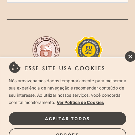
ESSE SITE USA COOKIES
Rua Costa Carvalho, 419 – Pinheiros, São Paulo –
Nós armazenamos dados temporariamente para melhorar a
sua experiência de navegação e recomendar conteúdo de
SP. CEP 05429-130 – Telefone: (11) 94494-1818
seu interesse. Ao utilizar nossos serviços, você concorda
com tal monitoramento.
Ver Política de Cookies
Laura Alzueta Photography, 2024. Todos os
Direitos Reservados.
Clique Aqui
e acesse nossa
ACEITAR TODOS
Política de Privacidade.
OPÇÕES