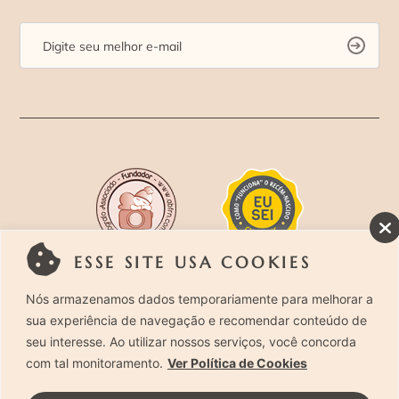
ESSE SITE USA COOKIES
Rua Costa Carvalho, 419 – Pinheiros, São Paulo –
Nós armazenamos dados temporariamente para melhorar a
sua experiência de navegação e recomendar conteúdo de
SP. CEP 05429-130 – Telefone: (11) 94494-1818
seu interesse. Ao utilizar nossos serviços, você concorda
com tal monitoramento.
Ver Política de Cookies
Laura Alzueta Photography, 2024. Todos os